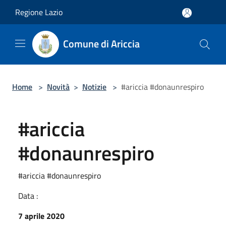
Salta al contenuto principale
Regione Lazio
Comune di Ariccia
Home
>
Novità
>
Notizie
>
#ariccia #donaunrespiro
#ariccia
#donaunrespiro
#ariccia #donaunrespiro
Data :
7 aprile 2020