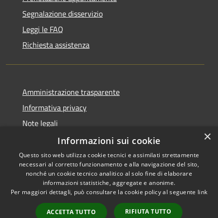
Segnalazione disservizio
Leggi le FAQ
Richiesta assistenza
Amministrazione trasparente
Informativa privacy
Note legali
×
Dichiarazione di accessibilità
Informazioni sui cookie
Questo sito web utilizza cookie tecnici e assimilati strettamente
necessari al corretto funzionamento e alla navigazione del sito,
nonché un cookie tecnico analitico al solo fine di elaborare
informazioni statistiche, aggregate e anonime.
RSS
Copyright © 2026 • Comune di
Per maggiori dettagli, può consultare la cookie policy al seguente
link
Accessibilità
Ariccia • Powered by
Privacy
Municipium
Accesso
•
RIFIUTA TUTTO
ACCETTA TUTTO