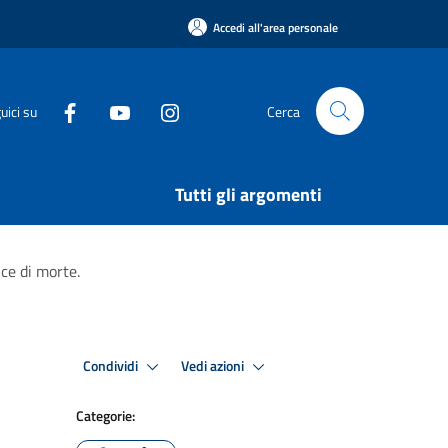
Accedi all'area personale
uici su
Cerca
Tutti gli argomenti
nce di morte.
Condividi
Vedi azioni
Categorie: