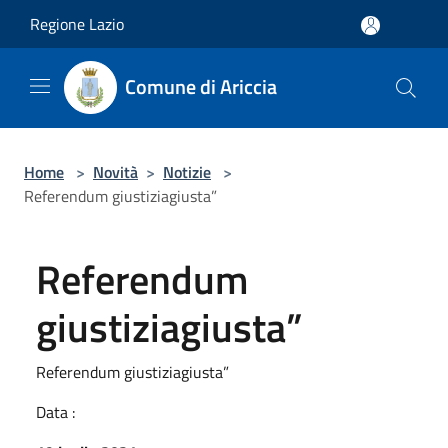
Salta al contenuto principale
Regione Lazio
Comune di Ariccia
Home
>
Novità
>
Notizie
>
Referendum giustiziagiusta”
Referendum
giustiziagiusta”
Referendum giustiziagiusta”
Data :