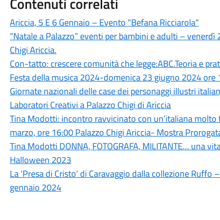
Contenuti correlati
Ariccia, 5 E 6 Gennaio – Evento "Befana Ricciarola"
“Natale a Palazzo” eventi per bambini e adulti – venerd
Chigi Ariccia.
Con-tatto: crescere comunità che legge:ABC.Teoria e pratica
Festa della musica 2024-domenica 23 giugno 2024 ore 
Giornate nazionali delle case dei personaggi illustri italian
Laboratori Creativi a Palazzo Chigi di Ariccia
Tina Modotti: incontro ravvicinato con un’italiana molt
marzo, ore 16:00 Palazzo Chigi Ariccia- Mostra Prorogata
Tina Modotti DONNA, FOTOGRAFA, MILITANTE… una vita
Halloween 2023
La ‘Presa di Cristo’ di Caravaggio dalla collezione Ruffo 
gennaio 2024