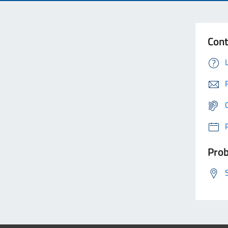
Cont
Prob