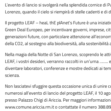
L’evento di lancio si svolgerà nella splendida cornice di P
Lorenzo, quando il cielo si riempirà di stelle cadenti e di d
Il progetto LEAF – heaL thE plAnet’s Future è una iniziati
Green Deal Europeo, per incentivare governi, imprese, citt
generazioni future, con particolare attenzione all’econo
della CO2, al sostegno alla biodiversità, alla sostenibilità
Nella magia della Notte di San Lorenzo, scoprendo le attiv
LEAF, i vostri desideri, verranno raccolti in un’urna ……..
diventare laboratori, conferenze e mostre dedicati ai temi d
scienza.
Non lasciatevi sfuggire questa occasione unica di unire c
numerosi all’evento di lancio del progetto LEAF, il 10 ago
presso Palazzo Chigi di Ariccia. Per maggiori informazioni e
www.comune.ariccia.rm.it o contattate il numero 388.8