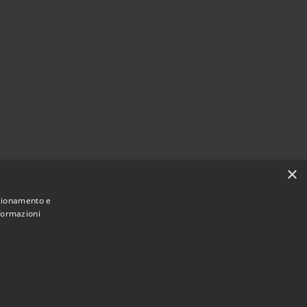
×
nzionamento e
nformazioni
Municipium
Accesso redazione
di Ariccia • Powered by
•