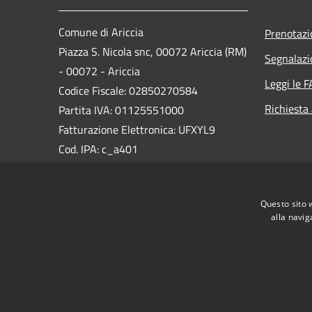
Comune di Ariccia
Prenotaz
Piazza S. Nicola snc, 00072 Ariccia (RM)
Segnalazi
- 00072 - Ariccia
Leggi le 
Codice Fiscale: 02850270584
Richiesta
Partita IVA: 01125551000
Fatturazione Elettronica: UFXYL9
Cod. IPA: c_a401
PEC:
protocollo@pec.comunediariccia.it
Questo sito 
Centralino Unico: 06934851
alla navig
RSS
Accessibilità
Privacy
Cookie
Mappa de