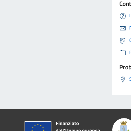
Cont
Prob