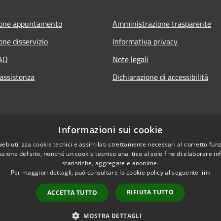
ione appuntamento
Amministrazione trasparente
one disservizio
Informativa privacy
FAQ
Note legali
 assistenza
Dichiarazione di accessibilità
Informazioni sui cookie
web utilizza cookie tecnici e assimilati strettamente necessari al corretto fu
azione del sito, nonché un cookie tecnico analitico al solo fine di elaborare i
statistiche, aggregate e anonime.
Per maggiori dettagli, può consultare la cookie policy al seguente
link
RIFIUTA TUTTO
ACCETTA TUTTO
l sito
Copyright © 2026 • Comune 
MOSTRA DETTAGLI