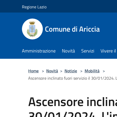
Salta al contenuto principale
Regione Lazio
Comune di Ariccia
Amministrazione
Novità
Servizi
Vivere 
Home
>
Novità
>
Notizie
>
Mobilità
>
Ascensore inclinato fuori servizio il 30/01/2024. 
Ascensore inclina
30/01/2024. L'im