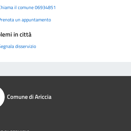
Chiama il comune 06934851
Prenota un appuntamento
lemi in città
Segnala disservizio
Comune di Ariccia