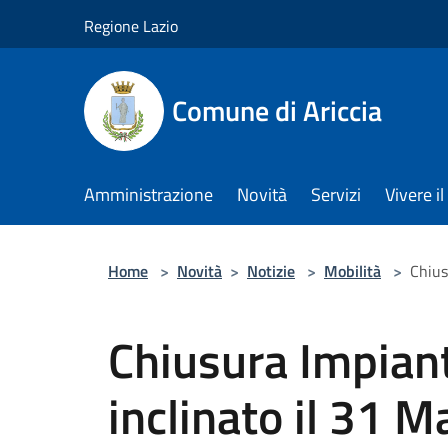
Salta al contenuto principale
Regione Lazio
Comune di Ariccia
Amministrazione
Novità
Servizi
Vivere 
Home
>
Novità
>
Notizie
>
Mobilità
>
Chius
Chiusura Impian
inclinato il 31 