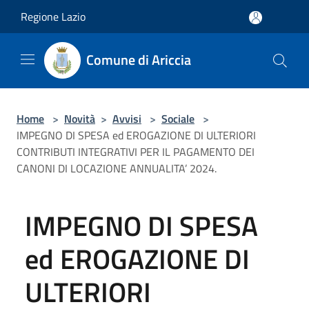
Salta al contenuto principale
Regione Lazio
Comune di Ariccia
Home
>
Novità
>
Avvisi
>
Sociale
>
IMPEGNO DI SPESA ed EROGAZIONE DI ULTERIORI
CONTRIBUTI INTEGRATIVI PER IL PAGAMENTO DEI
CANONI DI LOCAZIONE ANNUALITA’ 2024.
IMPEGNO DI SPESA
ed EROGAZIONE DI
ULTERIORI