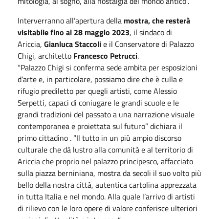
mitologia, al sogno, alla nostalgia del mondo antico”.
Interverranno all’apertura della
mostra, che resterà
visitabile fino al 28 maggio 2023
, il sindaco di
Ariccia,
Gianluca Staccoli
e il Conservatore di Palazzo
Chigi, architetto
Francesco Petrucci
.
“Palazzo Chigi si conferma sede ambita per esposizioni
d’arte e, in particolare, possiamo dire che è culla e
rifugio prediletto per quegli artisti, come Alessio
Serpetti, capaci di coniugare le grandi scuole e le
grandi tradizioni del passato a una narrazione visuale
contemporanea e proiettata sul futuro” dichiara il
primo cittadino . “Il tutto in un più ampio discorso
culturale che dà lustro alla comunità e al territorio di
Ariccia che proprio nel palazzo principesco, affacciato
sulla piazza berniniana, mostra da secoli il suo volto più
bello della nostra città, autentica cartolina apprezzata
in tutta Italia e nel mondo. Alla quale l’arrivo di artisti
di rilievo con le loro opere di valore conferisce ulteriori