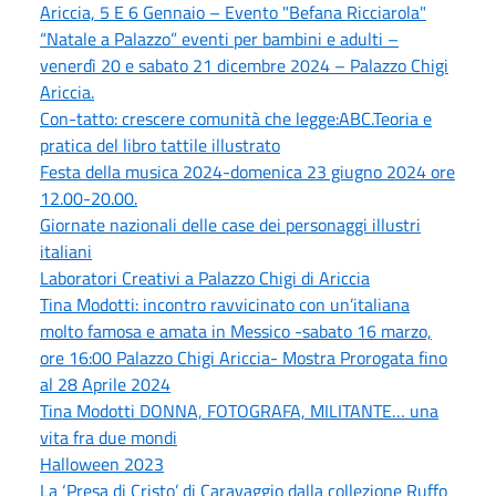
Ariccia, 5 E 6 Gennaio – Evento "Befana Ricciarola"
“Natale a Palazzo” eventi per bambini e adulti –
venerdì 20 e sabato 21 dicembre 2024 – Palazzo Chigi
Ariccia.
Con-tatto: crescere comunità che legge:ABC.Teoria e
pratica del libro tattile illustrato
Festa della musica 2024-domenica 23 giugno 2024 ore
12.00-20.00.
Giornate nazionali delle case dei personaggi illustri
italiani
Laboratori Creativi a Palazzo Chigi di Ariccia
Tina Modotti: incontro ravvicinato con un’italiana
molto famosa e amata in Messico -sabato 16 marzo,
ore 16:00 Palazzo Chigi Ariccia- Mostra Prorogata fino
al 28 Aprile 2024
Tina Modotti DONNA, FOTOGRAFA, MILITANTE… una
vita fra due mondi
Halloween 2023
La ‘Presa di Cristo’ di Caravaggio dalla collezione Ruffo