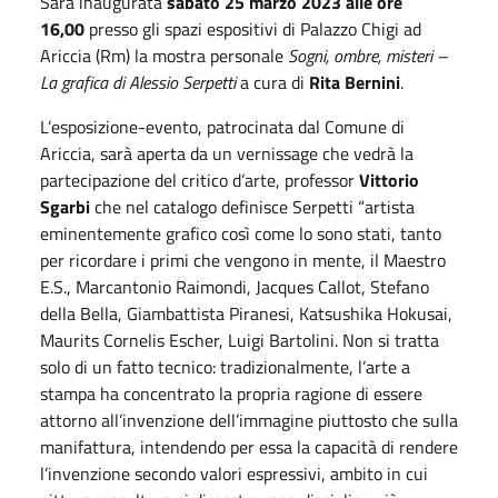
Sarà inaugurata
sabato 25 marzo 2023 alle ore
16,00
presso gli spazi espositivi di Palazzo Chigi ad
Ariccia (Rm) la mostra personale
Sogni, ombre, misteri –
La grafica di Alessio Serpetti
a cura di
Rita Bernini
.
L’esposizione-evento, patrocinata dal Comune di
Ariccia, sarà aperta da un vernissage che vedrà la
partecipazione del critico d’arte, professor
Vittorio
Sgarbi
che nel catalogo definisce Serpetti “artista
eminentemente grafico così come lo sono stati, tanto
per ricordare i primi che vengono in mente, il Maestro
E.S., Marcantonio Raimondi, Jacques Callot, Stefano
della Bella, Giambattista Piranesi, Katsushika Hokusai,
Maurits Cornelis Escher, Luigi Bartolini. Non si tratta
solo di un fatto tecnico: tradizionalmente, l’arte a
stampa ha concentrato la propria ragione di essere
attorno all’invenzione dell’immagine piuttosto che sulla
manifattura, intendendo per essa la capacità di rendere
l’invenzione secondo valori espressivi, ambito in cui