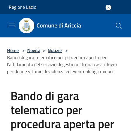
Salta al contenuto principale
Regione Lazio
Comune di Ariccia
Home
>
Novità
>
Notizie
>
Bando di gara telematico per procedura aperta per
l'affidamento del servizio di gestione di una casa rifugio
per donne vittime di violenza ed eventuali figli minori
Bando di gara
telematico per
procedura aperta per