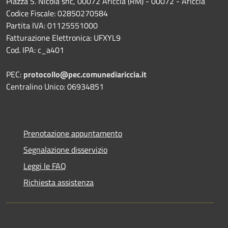
Piazza S. Nicola snc, 00072 Ariccia (RM) - 00072 - Ariccia
Codice Fiscale: 02850270584
Partita IVA: 01125551000
Fatturazione Elettronica: UFXYL9
Cod. IPA: c_a401
PEC:
protocollo@pec.comunediariccia.it
Centralino Unico: 06934851
Prenotazione appuntamento
Segnalazione disservizio
Leggi le FAQ
Richiesta assistenza