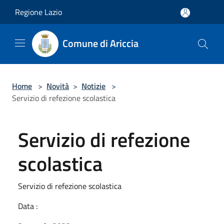
Salta al contenuto principale
Regione Lazio
Comune di Ariccia
Home
>
Novità
>
Notizie
>
Servizio di refezione scolastica
Servizio di refezione
scolastica
Servizio di refezione scolastica
Data :