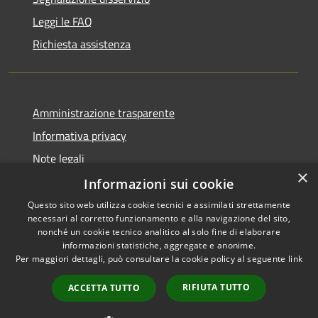
Leggi le FAQ
Richiesta assistenza
Amministrazione trasparente
Informativa privacy
Note legali
×
Dichiarazione di accessibilità
Informazioni sui cookie
Questo sito web utilizza cookie tecnici e assimilati strettamente
necessari al corretto funzionamento e alla navigazione del sito,
nonché un cookie tecnico analitico al solo fine di elaborare
informazioni statistiche, aggregate e anonime.
RSS
Copyright © 2026 • Comune di
Per maggiori dettagli, può consultare la cookie policy al seguente
link
Accessibilità
Ariccia • Powered by
Privacy
Municipium
Accesso
•
RIFIUTA TUTTO
ACCETTA TUTTO
Cookie
redazione