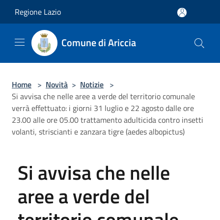
Salta al contenuto principale
Regione Lazio
Comune di Ariccia
Home
>
Novità
>
Notizie
>
Si avvisa che nelle aree a verde del territorio comunale
verrà effettuato: i giorni 31 luglio e 22 agosto dalle ore
23.00 alle ore 05.00 trattamento adulticida contro insetti
volanti, striscianti e zanzara tigre (aedes albopictus)
Si avvisa che nelle
aree a verde del
territorio comunale