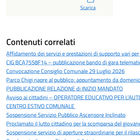
Scarica
Contenuti correlati
Affidamento dei servizi e prestazioni di supporto vari per 
CIG BCA7558F14 – pubblicazione bando di gara telemati
Convocazione Consiglio Comunale 29 Luglio 2026
Parco Chigi riapre al pubblico: appuntamento da domenic
PUBBLICAZIONE RELAZIONE di INIZIO MANDATO
Avviso ai cittadini – OPERATORE EDUCATIVO PER L’A
CENTRO ESTIVO COMUNALE
Sospensione Servizio Pubblico Ascensore Inclinato
Proclamato il lutto cittadino per la scomparsa del giov
Sospensione servizio di aperture straordinarie per il rilasc