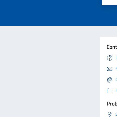
Cont
Prob