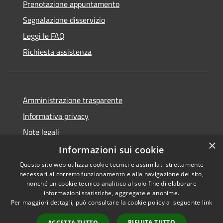
Prenotazione appuntamento
Segnalazione disservizio
Leggi le FAQ
Richiesta assistenza
Amministrazione trasparente
Informativa privacy
Note legali
×
Dichiarazione di accessibilità
Informazioni sui cookie
Questo sito web utilizza cookie tecnici e assimilati strettamente
necessari al corretto funzionamento e alla navigazione del sito,
nonché un cookie tecnico analitico al solo fine di elaborare
informazioni statistiche, aggregate e anonime.
RSS
Copyright © 2026 • Comune di
Per maggiori dettagli, può consultare la cookie policy al seguente
link
Accessibilità
Ariccia • Powered by
Privacy
Municipium
Accesso
•
RIFIUTA TUTTO
ACCETTA TUTTO