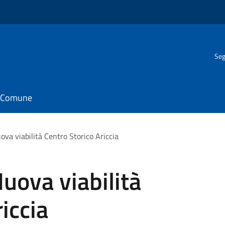
Seg
il Comune
va viabilità Centro Storico Ariccia
uova viabilità
iccia