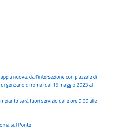
 appia nuova, dall'intersezione con piazzale di
ro di genzano di roma) dal 15 maggio 2023 al
ianto sarà fuori servizio dalle ore 9.00 alle
 Roma sul Ponte