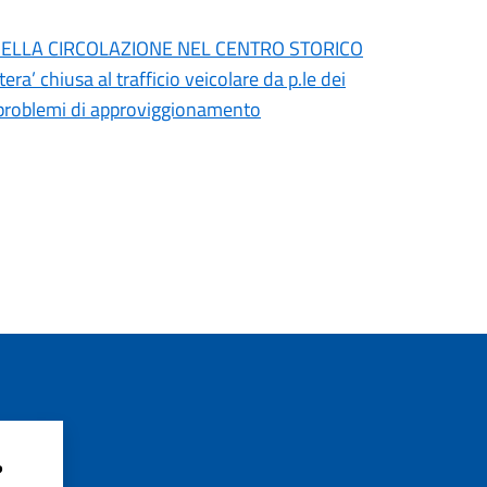
 DELLA CIRCOLAZIONE NEL CENTRO STORICO
era’ chiusa al trafficio veicolare da p.le dei
i problemi di approviggionamento
?