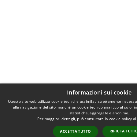
Informazioni sui cookie
Questo sito web utilizza cookie tecnici e assimilati strettamente necess
alla navigazione del sito, nonché un cookie tecnico analitico al solo f
statistiche, aggregate e anonime.
Per maggiori dettagli, può consultare la cookie policy 
RIFIUTA TUTT
ACCETTA TUTTO