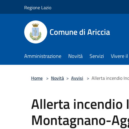
Salta al contenuto principale
Regione Lazio
Comune di Ariccia
Amministrazione
Novità
Servizi
Vivere 
Home
>
Novità
>
Avvisi
>
Allerta incendio 
Allerta incendio 
Montagnano-Ag