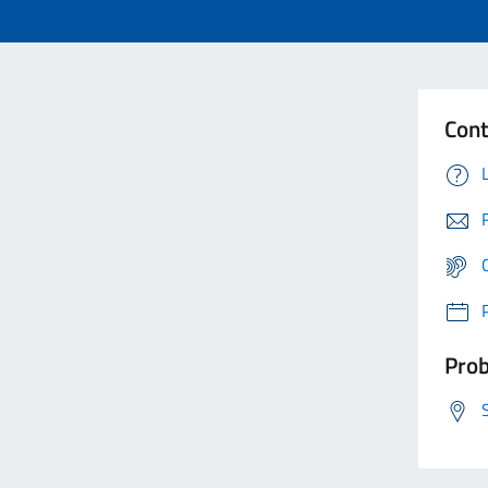
Cont
Prob