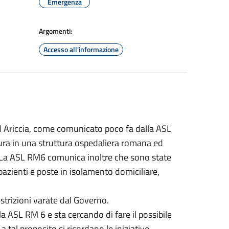
Emergenza
Argomenti:
Accesso all'informazione
ad Ariccia, come comunicato poco fa dalla ASL
cura in una struttura ospedaliera romana ed
ri. La ASL RM6 comunica inoltre che sono state
 pazienti e poste in isolamento domiciliare,
restrizioni varate dal Governo.
la ASL RM 6 e sta cercando di fare il possibile
a tal proposito si ricordano le iniziative