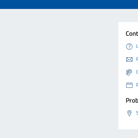
Cont
Prob