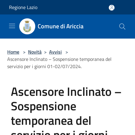
Salta al contenuto principale
Regione Lazio
Comune di Ariccia
Home
>
Novità
>
Avvisi
>
Ascensore Inclinato – Sospensione temporanea del
servizio per i giorni 01-02/07/2024.
Ascensore Inclinato –
Sospensione
temporanea del
servizio per i giorni