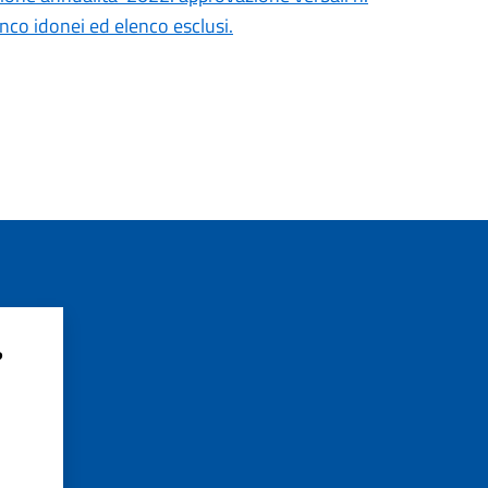
nco idonei ed elenco esclusi.
?