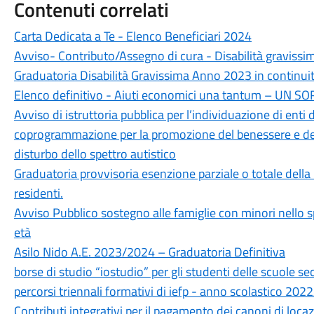
Contenuti correlati
Carta Dedicata a Te - Elenco Beneficiari 2024
Avviso- Contributo/Assegno di cura - Disabilità gravissi
Graduatoria Disabilità Gravissima Anno 2023 in continuit
Elenco definitivo - Aiuti economici una tantum – UN S
Avviso di istruttoria pubblica per l’individuazione di enti d
coprogrammazione per la promozione del benessere e dell
disturbo dello spettro autistico
Graduatoria provvisoria esenzione parziale o totale dell
residenti.
Avviso Pubblico sostegno alle famiglie con minori nello s
età
Asilo Nido A.E. 2023/2024 – Graduatoria Definitiva
borse di studio “iostudio” per gli studenti delle scuole se
percorsi triennali formativi di iefp - anno scolastico 20
Contributi integrativi per il pagamento dei canoni di loca