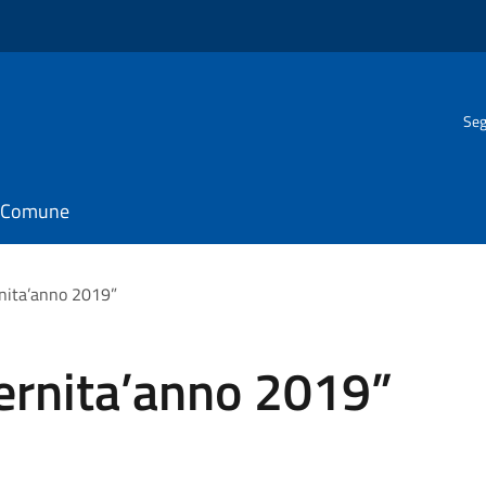
Seg
il Comune
nita’anno 2019”
ernita’anno 2019”