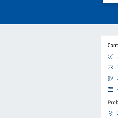
Cont
Prob