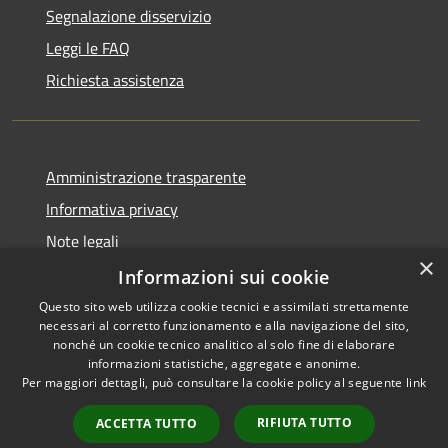
Segnalazione disservizio
Leggi le FAQ
Richiesta assistenza
Amministrazione trasparente
Informativa privacy
Note legali
×
Dichiarazione di accessibilità
Informazioni sui cookie
Questo sito web utilizza cookie tecnici e assimilati strettamente
necessari al corretto funzionamento e alla navigazione del sito,
nonché un cookie tecnico analitico al solo fine di elaborare
informazioni statistiche, aggregate e anonime.
RSS
Copyright © 2026 • Comune di
Per maggiori dettagli, può consultare la cookie policy al seguente
link
Accessibilità
Ariccia • Powered by
Privacy
Municipium
Accesso
•
RIFIUTA TUTTO
ACCETTA TUTTO
Cookie
redazione