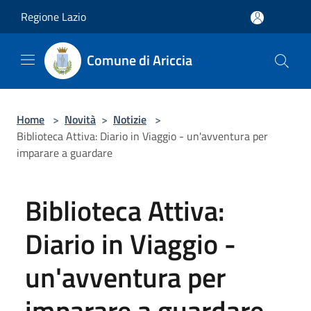
Salta al contenuto principale
Regione Lazio
Comune di Ariccia
Home
>
Novità
>
Notizie
>
Biblioteca Attiva: Diario in Viaggio - un'avventura per
imparare a guardare
Biblioteca Attiva:
Diario in Viaggio -
un'avventura per
imparare a guardare