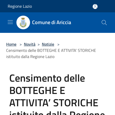
Salta al contenuto principale
Regione Lazio
Comune di Ariccia
Home
>
Novità
>
Notizie
>
Censimento delle BOTTEGHE E ATTIVITA’ STORICHE
istituito dalla Regione Lazio
Censimento delle
BOTTEGHE E
ATTIVITA’ STORICHE
istituito dalla Regione