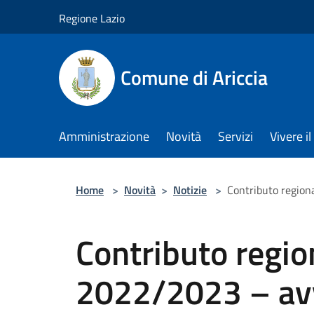
Salta al contenuto principale
Regione Lazio
Comune di Ariccia
Amministrazione
Novità
Servizi
Vivere 
Home
>
Novità
>
Notizie
>
Contributo regiona
Contributo region
2022/2023 – avv