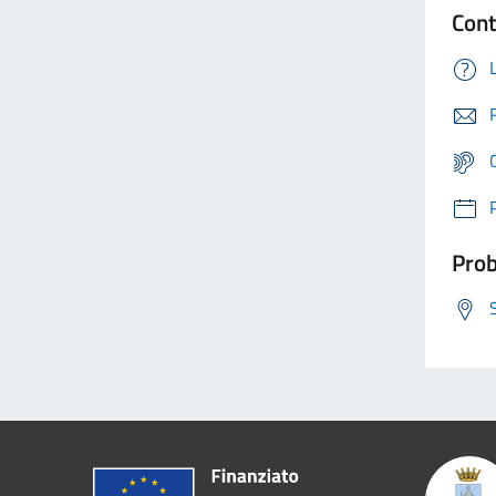
Cont
Prob