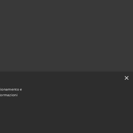
×
nzionamento e
nformazioni
Municipium
Accesso redazione
di Ariccia • Powered by
•