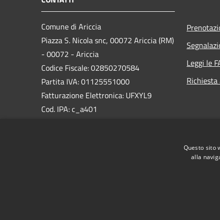
Comune di Ariccia
Prenotaz
Piazza S. Nicola snc, 00072 Ariccia (RM)
Segnalazi
- 00072 - Ariccia
Leggi le 
Codice Fiscale: 02850270584
Richiesta
Partita IVA: 01125551000
Fatturazione Elettronica: UFXYL9
Cod. IPA: c_a401
PEC:
protocollo@pec.comunediariccia.it
Questo sito 
Centralino Unico: 06934851
alla navig
RSS
Accessibilità
Privacy
Cookie
Mappa de