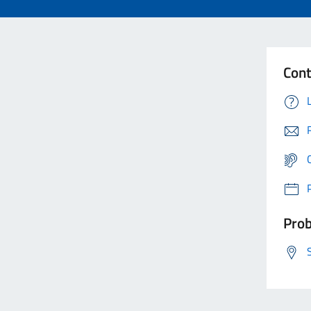
Cont
Prob