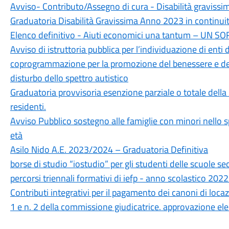
Avviso- Contributo/Assegno di cura - Disabilità gravissi
Graduatoria Disabilità Gravissima Anno 2023 in continuit
Elenco definitivo - Aiuti economici una tantum – UN S
Avviso di istruttoria pubblica per l’individuazione di enti d
coprogrammazione per la promozione del benessere e dell
disturbo dello spettro autistico
Graduatoria provvisoria esenzione parziale o totale dell
residenti.
Avviso Pubblico sostegno alle famiglie con minori nello s
età
Asilo Nido A.E. 2023/2024 – Graduatoria Definitiva
borse di studio “iostudio” per gli studenti delle scuole se
percorsi triennali formativi di iefp - anno scolastico 20
Contributi integrativi per il pagamento dei canoni di loca
1 e n. 2 della commissione giudicatrice. approvazione ele