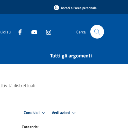
Accedi all'area personale
uici su
Cerca
Tutti gli argomenti
tività distrettuali.
Condividi
Vedi azioni
Categorie: