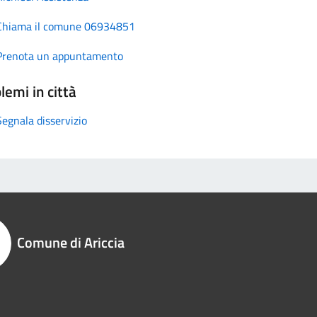
Chiama il comune 06934851
Prenota un appuntamento
lemi in città
Segnala disservizio
Comune di Ariccia