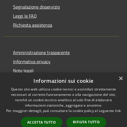
Segnalazione disservizio
Leggi le FAQ
Richiesta assistenza
Amministrazione trasparente
Informativa privacy
Note legali
×
Dichiarazione di accessibilità
Informazioni sui cookie
Questo sito web utilizza cookie tecnici e assimilati strettamente
necessari al corretto funzionamento e alla navigazione del sito,
nonché un cookie tecnico analitico al solo fine di elaborare
informazioni statistiche, aggregate e anonime.
RSS
Copyright © 2026 • Comune di
Per maggiori dettagli, può consultare la cookie policy al seguente
link
Accessibilità
Ariccia • Powered by
Privacy
Municipium
Accesso
•
RIFIUTA TUTTO
ACCETTA TUTTO