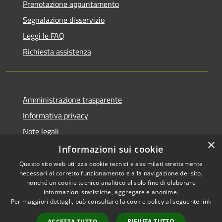
Prenotazione appuntamento
Segnalazione disservizio
Leggi le FAQ
Richiesta assistenza
Amministrazione trasparente
Informativa privacy
Note legali
×
Dichiarazione di accessibilità
Informazioni sui cookie
Questo sito web utilizza cookie tecnici e assimilati strettamente
necessari al corretto funzionamento e alla navigazione del sito,
nonché un cookie tecnico analitico al solo fine di elaborare
informazioni statistiche, aggregate e anonime.
RSS
Copyright © 2026 • Comune di
Per maggiori dettagli, può consultare la cookie policy al seguente
link
Accessibilità
Ariccia • Powered by
Privacy
Municipium
Accesso
•
RIFIUTA TUTTO
ACCETTA TUTTO