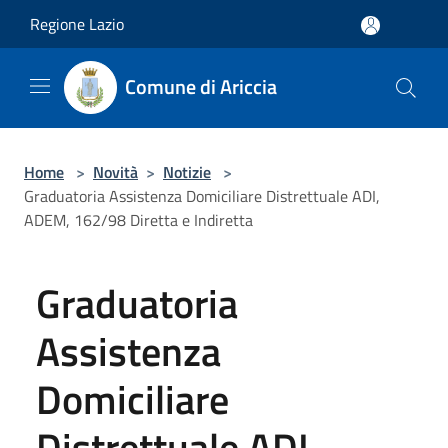
Salta al contenuto principale
Regione Lazio
Comune di Ariccia
Home
>
Novità
>
Notizie
>
Graduatoria Assistenza Domiciliare Distrettuale ADI,
ADEM, 162/98 Diretta e Indiretta
Graduatoria
Assistenza
Domiciliare
Distrettuale ADI,