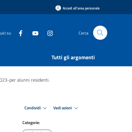
Accedi all'area personale
uici su
Cerca
Tutti gli argomenti
023-per alunni residenti.
Condividi
Vedi azioni
Categorie: