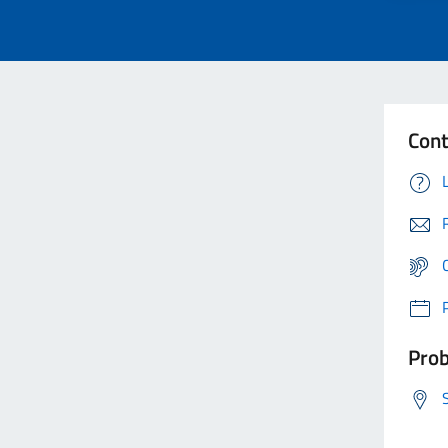
Cont
Prob