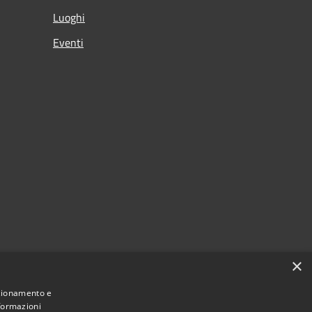
Luoghi
Eventi
×
nzionamento e
nformazioni