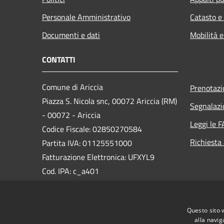
Personale Amministrativo
Catasto e
Documenti e dati
Mobilità e
CONTATTI
Comune di Ariccia
Prenotaz
Piazza S. Nicola snc, 00072 Ariccia (RM)
Segnalazi
- 00072 - Ariccia
Leggi le 
Codice Fiscale: 02850270584
Richiesta
Partita IVA: 01125551000
Fatturazione Elettronica: UFXYL9
Cod. IPA: c_a401
PEC:
protocollo@pec.comunediariccia.it
Questo sito 
Centralino Unico: 06934851
alla navig