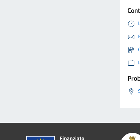
Cont
Prob