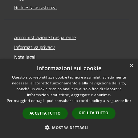
Richiesta assistenza
Amministrazione trasparente
Informativa privacy
Note legali
×
Dichiarazione di accessibilità
Informazioni sui cookie
Questo sito web utilizza cookie tecnici e assimilati strettamente
necessari al corretto funzionamento e alla navigazione del sito,
nonché un cookie tecnico analitico al solo fine di elaborare
informazioni statistiche, aggregate e anonime.
RSS
Copyright © 2026 • Comune di
Per maggiori dettagli, può consultare la cookie policy al seguente
link
Accessibilità
Ariccia • Powered by
Privacy
Municipium
Accesso
•
RIFIUTA TUTTO
ACCETTA TUTTO
Cookie
redazione
Mappa del sito
MOSTRA DETTAGLI