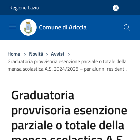
Salta al contenuto principale
Regione Lazio
Comune di Ariccia
Home
>
Novità
>
Avvisi
>
Graduatoria provvisoria esenzione parziale o totale della
mensa scolastica A.S. 2024/2025 – per alunni residenti.
Graduatoria
provvisoria esenzione
parziale o totale della
mensa scolastica A.S.