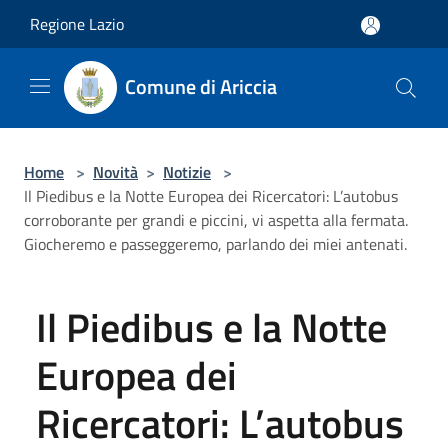
Salta al contenuto principale
Regione Lazio
Comune di Ariccia
Home
>
Novità
>
Notizie
>
Il Piedibus e la Notte Europea dei Ricercatori: L’autobus
corroborante per grandi e piccini, vi aspetta alla fermata.
Giocheremo e passeggeremo, parlando dei miei antenati.
Il Piedibus e la Notte
Europea dei
Ricercatori: L’autobus