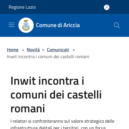
Salta al contenuto principale
Regione Lazio
Comune di Ariccia
Home
>
Novità
>
Comunicati
>
Inwit incontra i comuni dei castelli romani
Inwit incontra i
comuni dei castelli
romani
I relatori si confronteranno sul valore strategico delle
infrastrutture digitali per i territori, con un focus