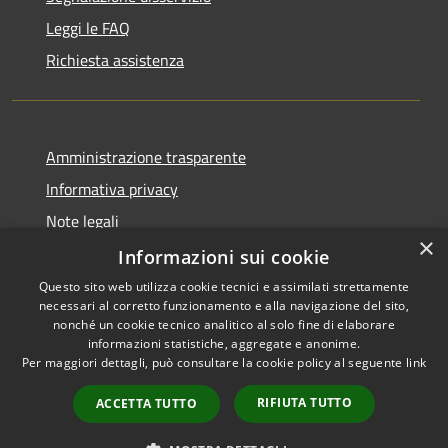
Leggi le FAQ
Richiesta assistenza
Amministrazione trasparente
Informativa privacy
Note legali
×
Dichiarazione di accessibilità
Informazioni sui cookie
Questo sito web utilizza cookie tecnici e assimilati strettamente
necessari al corretto funzionamento e alla navigazione del sito,
nonché un cookie tecnico analitico al solo fine di elaborare
informazioni statistiche, aggregate e anonime.
RSS
Copyright © 2026 • Comune di
Per maggiori dettagli, può consultare la cookie policy al seguente
link
Accessibilità
Ariccia • Powered by
Privacy
Municipium
Accesso
•
RIFIUTA TUTTO
ACCETTA TUTTO
Cookie
redazione