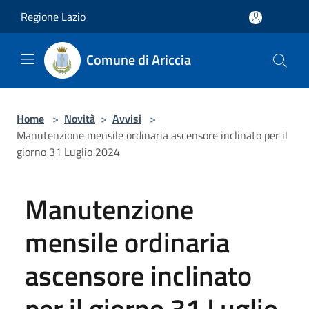
Salta al contenuto principale
Regione Lazio
Comune di Ariccia
Home
>
Novità
>
Avvisi
>
Manutenzione mensile ordinaria ascensore inclinato per il
giorno 31 Luglio 2024
Manutenzione
mensile ordinaria
ascensore inclinato
per il giorno 31 Luglio