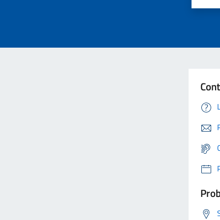
Cont
Prob