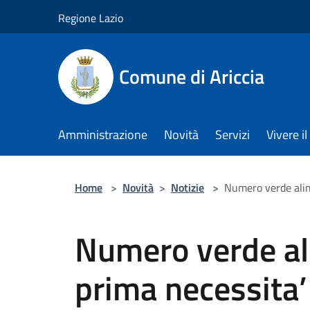
Salta al contenuto principale
Regione Lazio
Comune di Ariccia
Amministrazione
Novità
Servizi
Vivere 
Home
>
Novità
>
Notizie
>
Numero verde alim
Numero verde ali
prima necessita