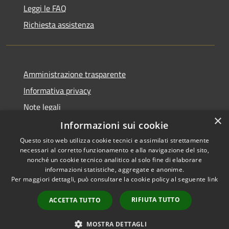
Leggi le FAQ
Richiesta assistenza
Amministrazione trasparente
Informativa privacy
Note legali
×
Dichiarazione di accessibilità
Informazioni sui cookie
Questo sito web utilizza cookie tecnici e assimilati strettamente
necessari al corretto funzionamento e alla navigazione del sito,
nonché un cookie tecnico analitico al solo fine di elaborare
informazioni statistiche, aggregate e anonime.
RSS
Copyright © 2026 • Comune di
Per maggiori dettagli, può consultare la cookie policy al seguente
link
Accessibilità
Ariccia • Powered by
Privacy
Municipium
Accesso
•
RIFIUTA TUTTO
ACCETTA TUTTO
Cookie
redazione
Mappa del sito
MOSTRA DETTAGLI