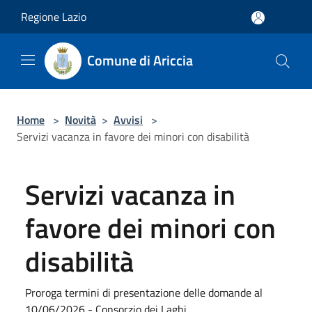
Salta al contenuto principale
Regione Lazio
Comune di Ariccia
Home
>
Novità
>
Avvisi
>
Servizi vacanza in favore dei minori con disabilità
Servizi vacanza in
favore dei minori con
disabilità
Proroga termini di presentazione delle domande al
10/06/2026 - Consorzio dei Laghi