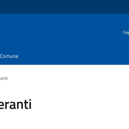
Seg
il Comune
ranti
eranti