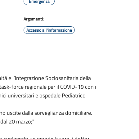
Emergenza
Argomenti:
Accesso all'informazione
ità e l’Integrazione Sociosanitaria della
ask-force regionale per il COVID-19 con i
nici universitari e ospedale Pediatrico
no uscite dalla sorveglianza domiciliare.
i dal 20 marzo;"
 sta svolgendo un grande lavoro, i dottori