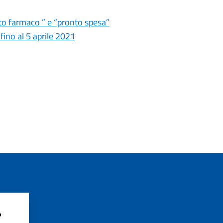
to farmaco ” e “pronto spesa”
ino al 5 aprile 2021
?