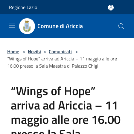
Salta al contenuto principale
Regione Lazio
Comune di Ariccia
Home
>
Novità
>
Comunicati
>
“Wings of Hope” arriva ad Ariccia – 11 maggio alle ore
16.00 presso la Sala Maestra di Palazzo Chigi
“Wings of Hope”
arriva ad Ariccia – 11
maggio alle ore 16.00
presso la Sala