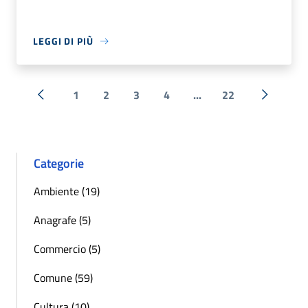
LEGGI DI PIÙ
1
2
3
4
...
22
« Precedente
Successi
Categorie
Ambiente (19)
Anagrafe (5)
Commercio (5)
Comune (59)
Cultura (10)