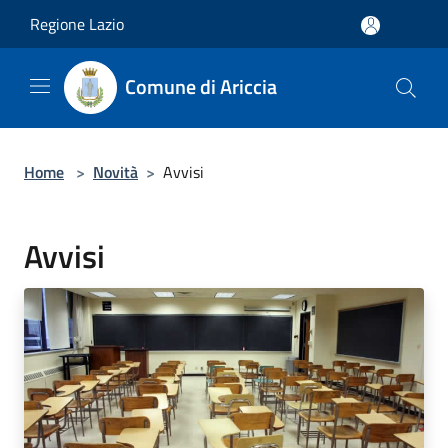
Salta al contenuto principale
Regione Lazio
Comune di Ariccia
Home
>
Novità
>
Avvisi
Avvisi