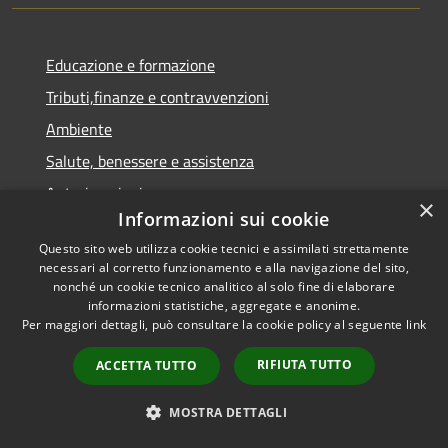
Educazione e formazione
Tributi,finanze e contravvenzioni
Ambiente
Salute, benessere e assistenza
Autorizzazioni
×
Informazioni sui cookie
Agricoltura e pesca
Questo sito web utilizza cookie tecnici e assimilati strettamente
necessari al corretto funzionamento e alla navigazione del sito,
NOVITÀ
nonché un cookie tecnico analitico al solo fine di elaborare
informazioni statistiche, aggregate e anonime.
Notizie
Per maggiori dettagli, può consultare la cookie policy al seguente
link
Comunicati
RIFIUTA TUTTO
ACCETTA TUTTO
Avvisi
MOSTRA DETTAGLI
VIVERE IL COMUNE