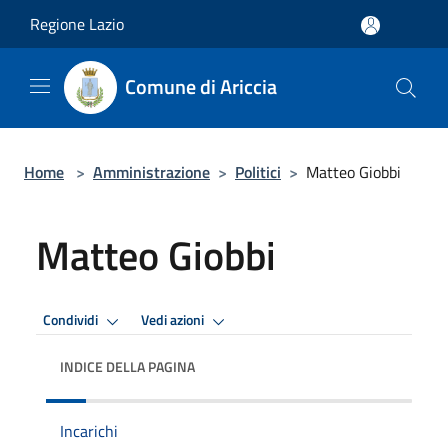
Salta al contenuto principale
Regione Lazio
Comune di Ariccia
Home
>
Amministrazione
>
Politici
>
Matteo Giobbi
Matteo Giobbi
Condividi
Vedi azioni
INDICE DELLA PAGINA
Incarichi