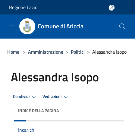
Salta al contenuto principale
Regione Lazio
Comune di Ariccia
Home
>
Amministrazione
>
Politici
>
Alessandra Isopo
Alessandra Isopo
Condividi
Vedi azioni
INDICE DELLA PAGINA
Incarichi