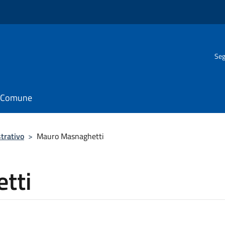
Seg
il Comune
trativo
>
Mauro Masnaghetti
tti