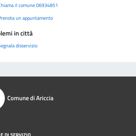
Chiama il comune 06934851
Prenota un appuntamento
lemi in città
Segnala disservizio
Comune di Ariccia
E DI SERVIZIO